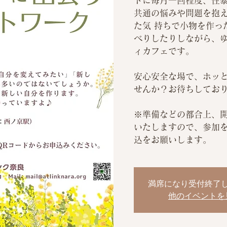
トに毎月一回程度、性
共通の悩みや問題を抱
た気 持ちで小物を作っ
べりしたりしながら、
ィカフェです。
安心安全な場で、ホッ
せんか？お待ちしてお
※準備などの都合上、開
いたしますので、参加
込をお願いします。
満席になり受付終了
他のイベントを