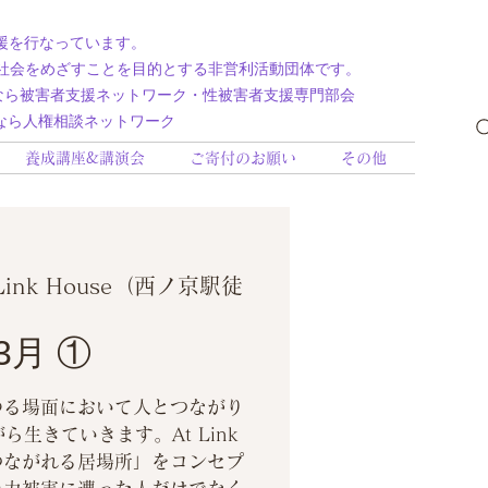
援を行なっています。
社会をめざすことを目的とする非営利活動団体です。
援ネットワーク・性被害者支援専門部会
相談ネットワーク
養成講座&講演会
ご寄付のお願い
その他
 Link House（西ノ京駅徒
é 3月 ①
ゆる場面において人とつながり
ら生きていきます。At Link
とつながれる居場所」をコンセプ