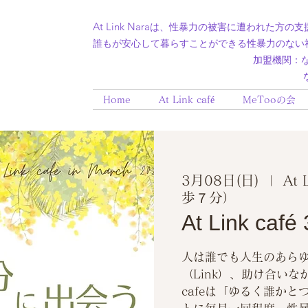
At Link Nara
は、性暴力の被害に遭われた方の支
誰もが安心して暮らすことができる性暴力のない
加盟機関：​なら被害者支
クラウドファンディング挑戦中！
なら人権
Home
At Link café
MeTooの会
3月08日(日)
  |  
At
歩７分）
At Link caf
人は誰でも人生のあら
（Link）、助け合いなが
cafeは「ゆるく誰か