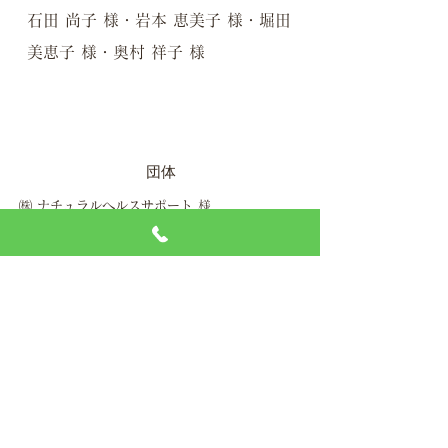
石田 尚子 様・岩本 恵美子 様・堀田
美恵子 様・奥村 祥子 様
団体
​​㈱ ナチュラルヘルスサポート
様
部落解放同盟奈良県連合会 女性部 様