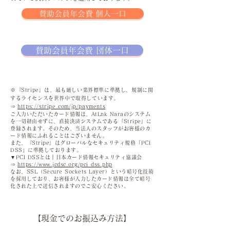
賛助会員年会費 個人一口
賛助会員年会費 団体一口
※『Stripe』は、最も厳しい業界標準に準拠し、規制に関
するライセンスを世界中で取得しています。
⇒
https://stripe.com/jp/payments
ご入力いただいたカード情報は、AtLnk Naraのシステム
を一切経由せずに、直接決済システムである『Stripe』に
登録されます。そのため、当法人のスタッフがお客様のカ
ード情報にふれることはございません。
また、『Stripe』はグローバルなセキュリティ規格「PCI
DSS」に準拠しております。
▼PCI DSSとは｜日本カード情報セキュリティ協議会
⇒
https://www.jcdsc.org/pci_dss.php
なお、SSL（Secure Sockets Layer）という暗号化技術
を採用しており、お客様が入力したカード情報は全て暗号
化された上で送信されますのでご安心ください。
【現金でのお振込み方法】