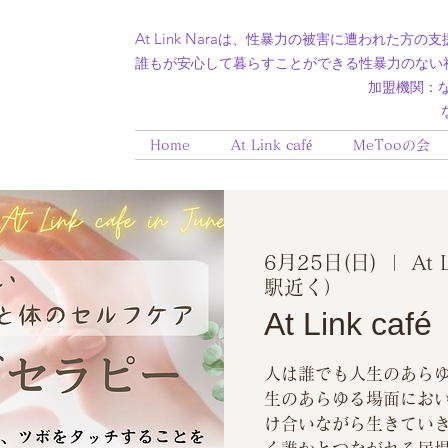
At Link Nara
は、性暴力の被害に遭われた方の支
誰もが安心して暮らすことができる性暴力のない
加盟機関：​なら被害者支
クラウドファンディング挑戦中！
なら人権
Home
At Link café
MeTooの会
6月25日(日)
  |  
At
駅近く）
At Link ca
人は誰でも人生のあら
生のあらゆる場面におい
け合いながら生きていきます