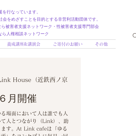
援を行なっています。
社会をめざすことを目的とする非営利活動団体です。
援ネットワーク・性被害者支援専門部会
相談ネットワーク
養成講座&講演会
ご寄付のお願い
その他
 Link House（近鉄西ノ京
fé ６月開催
ゆる場面において人は誰でも人
て人とつながり（Link）、助
。At Link cafeは「ゆる