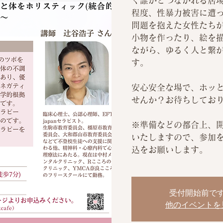
く誰かとつながれる居
程度、性暴力被害に遭
問題を抱えた女性たちが
小物を作ったり、絵を
ながら、ゆるく人と繋
す。
安心安全な場で、ホッ
せんか？お待ちしてお
※準備などの都合上、開
いたしますので、参加
込をお願いします。
受付開始前で
他のイベントを