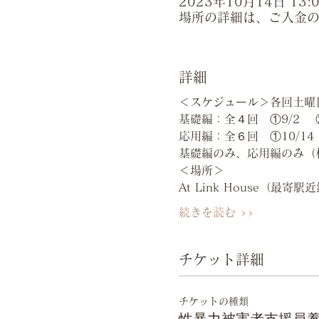
2023年10月14日 13:00
場所の詳細は、ご入金
詳細
＜スケジュール＞各回土曜
基礎編：全４回　①9/2　 ②
応用編：全６回　①10/14　 
基礎編のみ、応用編のみ（
＜場所＞
At Link House（最
続きを読む >>
チケット詳細
チケットの種類
性暴力被害者支援員