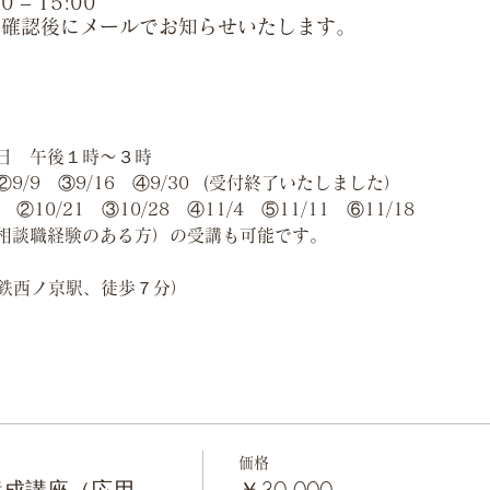
 – 15:00
の確認後にメールでお知らせいたします。
日　午後１時〜３時
9/9　③9/16　④9/30  (受付終了いたしました）
②10/21　③10/28　④11/4　⑤11/11　⑥11/18
相談職経験のある方）の受講も可能です。
寄駅近鉄西ノ京駅、徒歩７分）
価格
養成講座（応用
￥30,000