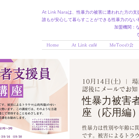
At Link Nara
は、性暴力の被害に遭われた方の支
誰もが安心して暮らすことができる性暴力のない
加盟機関：​なら被害者支
クラウドファンディング挑戦中！
なら人権
Home
At Link café
MeTooの会
10月14日(土)
  |  
場
認後にメールでお知
性暴力被害
座（応用編
性暴力は性別や年齢に
です。被害によるトラ