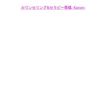
カウンセリング&セラピー香穏 -Kanon-