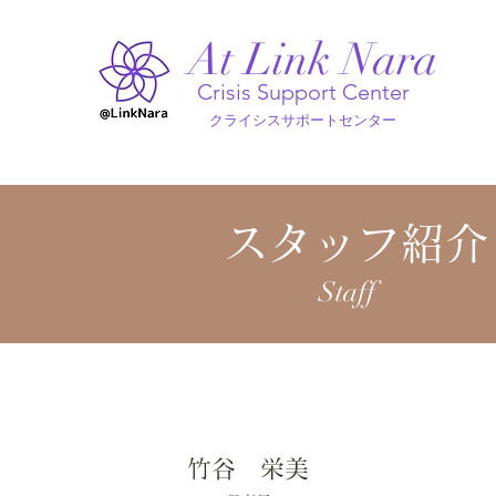
At Link Nara
Crisis Support Center
クライシスサポートセンター
スタッフ紹介
Staff
​竹谷 栄美