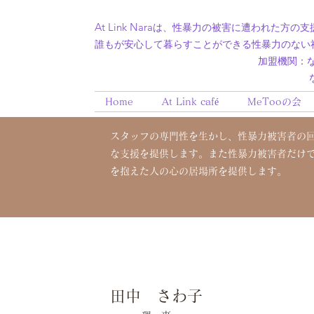
At Link Nara
は、性暴力の被害に遭われた方の支
誰もが安心して暮らすことができる性暴力のない
加盟機関：​なら被害者支
クラウドファンディング挑戦中！
なら人権
Home
At Link café
MeTooの会
スタッフの専門性を生かし、性暴力被害者の
な支援を提供します。
また性暴力被害者だけ
を抱えた人の心の居場所を提供します。
田中 さわ子