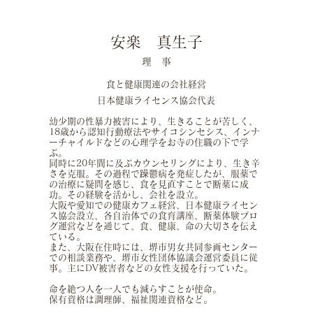
安楽 真生子
理 事
食と健康関連の会社経営
日本健康ライセンス協会代表
幼少期の性暴力被害により、生きることが苦しく、
18歳から認知行動療法やサイコシンセシス、インナ
ーチャイルドなどの心理学をお寺の住職の下で学
ぶ。
同時に20年間に及ぶカウンセリングにより、生き辛
さを克服。その過程で躁鬱病を発症したが、服薬で
の治療に疑問を感じ、食を見直すことで断薬に成
功。
その経験を活かし、会社を設立。
大阪や愛知での健康カフェ経営、日本健康ライセン
ス協会設立、各自治体での食育講座、断薬体験ブロ
グ運営などを通じて、食、健康、命の大切さを伝え
ている。
また、大阪在住時には、堺市男女共同参画センター
での相談業務や、堺市女性団体協議会運営委員に従
事。主にDV被害者などの女性支援を行っていた。
命を絶つ人を一人でも減らすことが使命。
保有資格は調理師、福祉関連資格など。