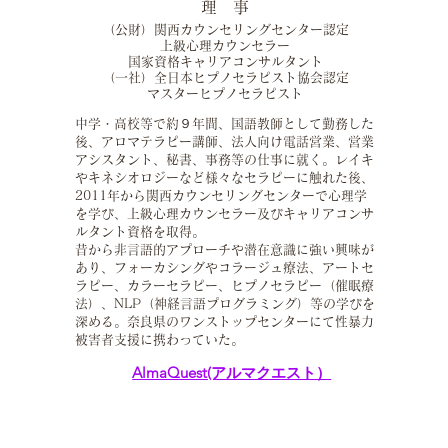
理 事
（公財）関西カウンセリングセンター認定
上級心理カウンセラー
国家資格キャリアコンサルタント
（一社）全日本ヒプノセラピスト協会認定
マスターヒプノセラピスト
中学・高校等で約９年間、国語教師として勤務した
後、アロマテラピー講師、法人向け電話営業、営業
アシスタント、秘書、事務等の仕事に就く。レイキ
やキネシオロジーなど様々なセラピーに触れた後、
2011年から関西カウンセリングセンターで心理学
を学び、上級心理カウンセラー及びキャリアコンサ
ルタント資格を取得。
昔から非言語的アプローチや潜在意識に強い興味が
あり、フォーカシングやコラージュ療法、アートセ
ラピー、カラーセラピー、ヒプノセラピー（催眠療
法）、NLP（神経言語プログラミング）等の学びを
深める。奈良県のワンストップセンターにて性暴力
被害者支援に携わっていた。
AlmaQuest(アルマクエスト）