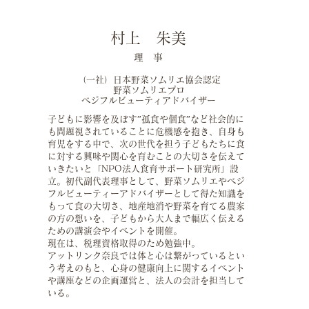
村上 朱美
理 事
（
一社）日本野菜ソムリエ協会認定
野菜ソムリエプロ
​ベジフルビューティアドバイザー
子どもに影響を及ぼす”孤食や個食”など社会的に
も問題視されていることに危機感を抱き、自身も
育児をする中で、次の世代を担う子どもたちに食
に対する興味や関心を育むことの大切さを伝えて
いきたいと「NPO法人食育サポート研究所」設
立。初代副代表理事として、野菜ソムリエやベジ
フルビューティーアドバイザーとして得た知識を
もって食の大切さ、地産地消や
野菜を育てる農家
の方の想いを、子どもから
大人
まで幅広く伝える
ための講演会やイベントを開催。
​現在は、税理資格取得のため勉強中。
アットリンク奈良では体と心は繋がっているとい
う考えのもと、心身の健康向上に関するイベント
や講座などの企画運営と、法人の会計を担当して
いる。