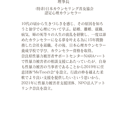
​理事長
（特非)日本カウンセリング普及協会
認定
心理カウンセラー
10代の頃から生きづらさを感じ、その原因を知ろ
うと独学で心理について学ぶ。結婚、離婚、就職、
病気、姉の死等々の人生の波乱を経験し、一度は諦
めたカウンセラーになる夢を叶える為に15年間勤
務した会社を退職。その後、日本心理カウンセラー
養成学校で学び、カウンセラー資格を取得。
奈良県性暴力被害者サポートセンターNARAハート
で性暴力被害者の相談支援にあたっていたが、自身
も性暴力被害の当事者であることから2019年に任
意団体”MeTooの会”を設立。
行政の枠を越えた柔
軟でより良い支援を提供したいという思いから、
2021
年に性暴力被害者支援団体、NPO法人アット
リンク奈良を設立。