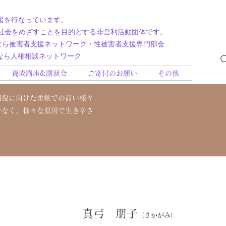
援を行なっています。
社会をめざすことを目的とする非営利活動団体です。
援ネットワーク・性被害者支援専門部会
相談ネットワーク
養成講座&講演会
ご寄付のお願い
その他
回復に向けた柔軟での高い様々
でなく、様々な原因で生き辛さ
真弓 朋子
（さかがみ）