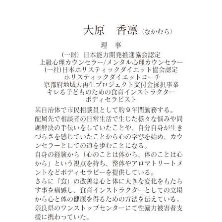
大原 香凛
（なかむら）
理 事
(一財）日本能力開発推進協会認定
上級心理カウンセラー/
メンタル心理カウンセラー
(一社)
日本ホリスティックダイエット協会認定
​ ホリスティックダイエットコーチ
京都府地域力再生プロジェクト交付金採択事業
キレる子どものための食育インストラクター
ボディセラピスト
某自治体で市民相談員として約９年間勤務する。
配属先で相談者の日常生活で生じた様々な悩みや問
題解決の手伝いをしていたことや、自分自身が生き
づらさを感じていたことから心の学びを始め、カウ
ンセラーとしての道を歩むことになる。
自身の経験から「心のことは体から、体のことは心
から」という視点を持ち、整体やアロマトリートメ
ントなどボディセラピーを提供している。
さらに「食」の改善は心と体に大きな変化をもたら
す事を痛感し、食育インストラクターとしての立場
から心と体の健康を得るための方法を伝えている。
奈良県のワンストップセンターにて性暴力被害者支
援に携わっていた。